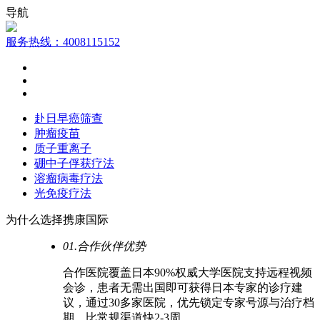
导航
服务热线：4008115152
赴日早癌筛查
肿瘤疫苗
质子重离子
硼中子俘获疗法
溶瘤病毒疗法
光免疫疗法
为什么选择携康国际
01.合作伙伴优势
合作医院覆盖日本90%权威大学医院支持远程视频
会诊，患者无需出国即可获得日本专家的诊疗建
议，通过30多家医院，优先锁定专家号源与治疗档
期，比常规渠道快2-3周。