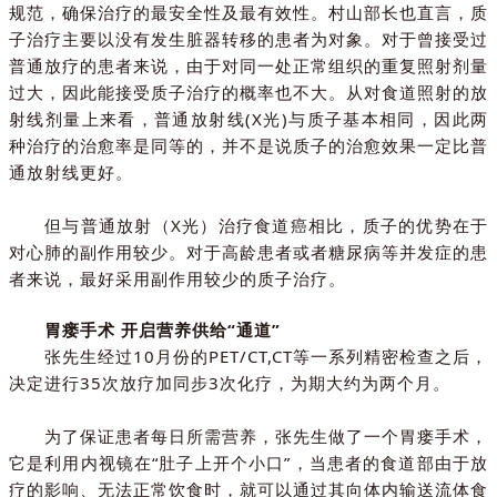
规范，确保治疗的最安全性及最有效性。村山部长也直言，质
子治疗主要以没有发生脏器转移的患者为对象。对于曾接受过
普通放疗的患者来说，由于对同一处正常组织的重复照射剂量
过大，因此能接受质子治疗的概率也不大。从对食道照射的放
射线剂量上来看，普通放射线(X光)与质子基本相同，因此两
种治疗的治愈率是同等的，并不是说质子的治愈效果一定比普
通放射线更好。
但与普通放射（X光）治疗食道癌相比，质子的优势在于
对心肺的副作用较少。对于高龄患者或者糖尿病等并发症的患
者来说，最好采用副作用较少的质子治疗。
胃瘘手术 开启营养供给“通道”
张先生经过10月份的PET/CT,CT等一系列精密检查之后，
决定进行35次放疗加同步3次化疗，为期大约为两个月。
为了保证患者每日所需营养，张先生做了一个胃瘘手术，
它是利用内视镜在“肚子上开个小口”，当患者的食道部由于放
疗的影响、无法正常饮食时，就可以通过其向体内输送流体食