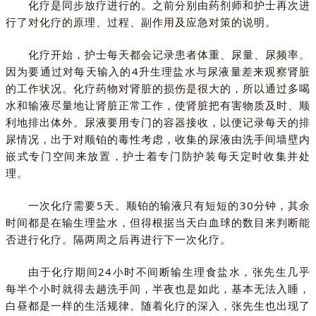
化疗是同步放疗进行的。
之前分别由药剂师和护士再次进
行了对化疗的原理、过程、副作用及应急对策的说明。
化疗开始，
护士每天都会记录患者
体重、尿量、尿频率。
因为要通过对每天输入的4升生理盐水与尿液量差来观察肾脏
的工作状况。化疗药物对肾脏的损伤是很大的，所以通过多喝
水和输液尽量地让肾脏正常工作，使肾脏把有害物质及时、顺
利地排出体外。尿液要用专门的容器接收，以便记录每天的排
尿情况，出于对顺铂的毒性考虑，收集的尿液由洗手间墙壁内
嵌式专门空间来放置，护士着专门防护装每天定时收集并处
理。
一次化疗需要5天。顺铂的输液只有短短的30分钟，其余
时间都是在输生理盐水，
但得根据当天白血球的数目来判断能
否进行化疗
。隔两周之后再进行下一次化疗。
由于化疗期间24小时不间断输生理食盐水，张先生几乎
每半个小时就得去趟洗手间，半夜也是如此，基本无法入睡，
白昼都是一样的生活规律。随着化疗的深入，张先生也出现了