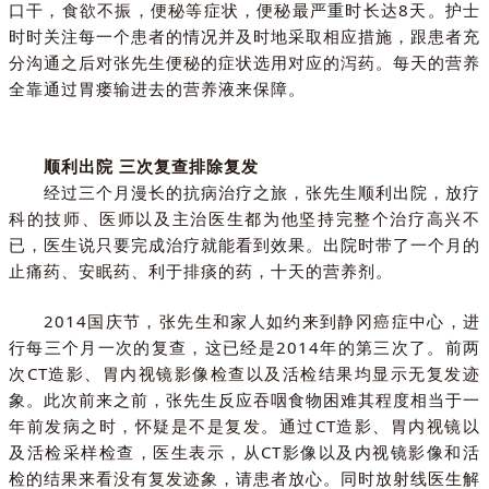
口干，食欲不振，便秘等症状，便秘最严重时长达8天。护士
时时关注每一个患者的情况并及时地采取相应措施，跟患者充
分沟通之后对张先生便秘的症状选用对应的泻药。每天的营养
全靠通过胃瘘输进去的营养液来保障。
顺利出院 三次复查排除复发
经过三个月漫长的抗病治疗之旅，张先生顺利出院，放疗
科的技师、医师以及主治医生都为他坚持完整个治疗高兴不
已，医生说只要完成治疗就能看到效果。出院时带了一个月的
止痛药、安眠药、利于排痰的药，十天的营养剂。
2014国庆节，张先生和家人如约来到静冈癌症中心，进
行
每三个月一次的复查，
这已经是2014年的第三次了。前两
次CT造影、胃内视镜影像检查以及活检结果均显示无复发迹
象。此次前来之前，张先生反应吞咽食物困难其程度相当于一
年前发病之时，怀疑是不是复发。通过CT造影、胃内视镜以
及活检采样检查，医生表示，从CT影像以及内视镜影像和活
检的结果来看没有复发迹象，请患者放心。同时放射线医生解