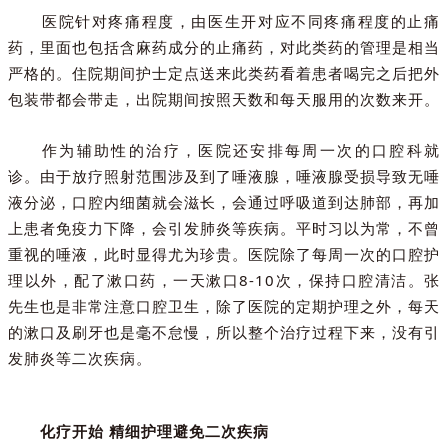
医院针对疼痛程度，由医生开对应不同疼痛程度的止痛
药，里面也包括含麻药成分的止痛药，对此类药的管理是相当
严格的。住院期间护士定点送来此类药看着患者喝完之后把外
包装带都会带走，出院期间按照天数和每天服用的次数来开。
作为辅助性的治疗，医院还安排每周一次的口腔科就
诊。由于放疗照射范围涉及到了唾液腺，唾液腺受损导致无唾
液分泌，口腔内细菌就会滋长，会通过呼吸道到达肺部，再加
上患者免疫力下降，会引发肺炎等疾病。平时习以为常，不曾
重视的唾液，此时显得尤为珍贵。医院除了每周一次的口腔护
理以外，配了漱口药，一天漱口8-10次，保持口腔清洁。张
先生也是非常注意口腔卫生，除了医院的定期护理之外，每天
的漱口及刷牙也是毫不怠慢，所以整个治疗过程下来，没有引
发肺炎等二次疾病。
化疗开始 精细护理避免二次疾病