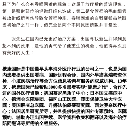
释了为什么会有吞咽困难的现象：这属于放疗后的普遍现象，
第一是照射部位的轻微纤维化造成，第二是食管壁的毛血细管
被放射线所照伤导致食管壁肿胀。吞咽困难的自我症状虽然跟
当初治疗之前一样，但完全是两个不同原因所致并非复发。
张先生在国内已无更好治疗方案，出国寻找新生并得到意
想不到的效果，是他的勇气给了他重生的机会，他值得再次拥
有美好的人生！
携康国际是中国最早从事海外医疗行业的公司之一，也是为国
内患者提供出国看病、国际远程会诊、国内外早癌高端筛查体
检、心脏疾病治疗等全方位信息咨询与服务的权威机构。13年
来，携康国际已经帮助3000多名患者实现“健康之旅”，合作先
进的国外医疗资源：德国慕尼黑质子中心；日本国立癌症中
心、德洲会医院集团、福冈山王医院、藤田保健卫生大学医
院；美国麻省总医院、丹娜法伯癌症研究院、西达赛奈医疗中
心；法国居里研究所等，并且提供快捷的国外专家预约、医院
预约、辅助办理出国手续、医学资料收集和翻译以及海外治疗
陪同翻译等所需的全程服务。