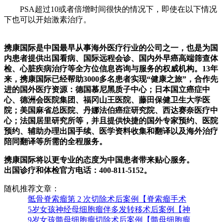
PSA超过10或者倍增时间很快的情况下，即使在以下情况
下也可以开始激素治疗。
携康国际是中国最早从事海外医疗行业的公司之一，也是为国
内患者提供出国看病、国际远程会诊、国内外早癌高端筛查体
检、心脏疾病治疗等全方位信息咨询与服务的权威机构。13年
来，携康国际已经帮助3000多名患者实现“健康之旅”，合作先
进的国外医疗资源：德国慕尼黑质子中心；日本国立癌症中
心、德洲会医院集团、福冈山王医院、藤田保健卫生大学医
院；美国麻省总医院、丹娜法伯癌症研究院、西达赛奈医疗中
心；法国居里研究所等，并且提供快捷的国外专家预约、医院
预约、辅助办理出国手续、医学资料收集和翻译以及海外治疗
陪同翻译等所需的全程服务。
携康国际将以更专业的态度为中国患者带来贴心服务。
出国诊疗和体检官方电话：400-811-5152。
随机推荐文章：
骶骨脊索瘤第 2 次切除术后案例【脊索瘤手术
5岁女孩神经母细胞瘤伴多发转移术后案例【神
9岁女孩髓母细胞瘤切除术后案例【髓母细胞瘤