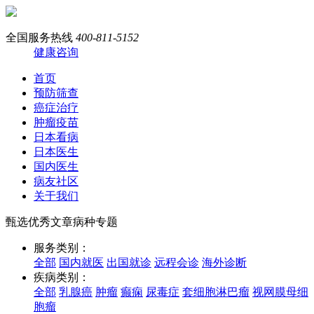
全国服务热线
400-811-5152
健康咨询
首页
预防筛查
癌症治疗
肿瘤疫苗
日本看病
日本医生
国内医生
病友社区
关于我们
甄选优秀文章病种专题
服务类别：
全部
国内就医
出国就诊
远程会诊
海外诊断
疾病类别：
全部
乳腺癌
肿瘤
癫痫
尿毒症
套细胞淋巴瘤
视网膜母细
胞瘤